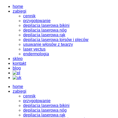
home
zabiegi
cennik
przygotowanie
depilacja laserowa bikini
depilacja laserowa nóg
depilacja laserowa rąk
depilacja laserowa torsów i pleców
usuwanie włosów z twarzy
laser vectus
endermologia
sklep
kontakt
blog
home
zabiegi
cennik
przygotowanie
depilacja laserowa bikini
depilacja laserowa nóg
depilacja laserowa rąk