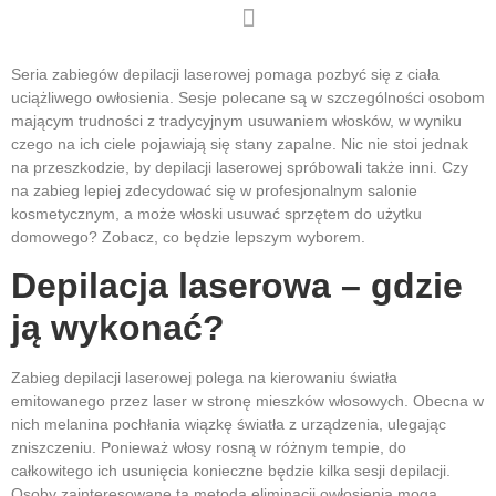
Seria zabiegów depilacji laserowej pomaga pozbyć się z ciała
uciążliwego owłosienia. Sesje polecane są w szczególności osobom
mającym trudności z tradycyjnym usuwaniem włosków, w wyniku
czego na ich ciele pojawiają się stany zapalne. Nic nie stoi jednak
na przeszkodzie, by depilacji laserowej spróbowali także inni. Czy
na zabieg lepiej zdecydować się w profesjonalnym salonie
kosmetycznym, a może włoski usuwać sprzętem do użytku
domowego? Zobacz, co będzie lepszym wyborem.
Depilacja laserowa – gdzie
ją wykonać?
Zabieg depilacji laserowej polega na kierowaniu światła
emitowanego przez laser w stronę mieszków włosowych. Obecna w
nich melanina pochłania wiązkę światła z urządzenia, ulegając
zniszczeniu. Ponieważ włosy rosną w różnym tempie, do
całkowitego ich usunięcia konieczne będzie kilka sesji depilacji.
Osoby zainteresowane tą metodą eliminacji owłosienia mogą