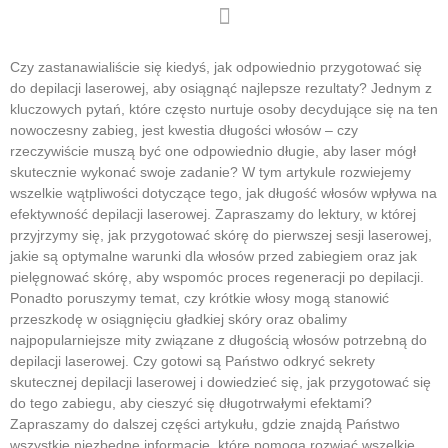
Czy zastanawialiście się kiedyś, jak odpowiednio przygotować się
do depilacji laserowej, aby osiągnąć najlepsze rezultaty? Jednym z
kluczowych pytań, które często nurtuje osoby decydujące się na ten
nowoczesny zabieg, jest kwestia długości włosów – czy
rzeczywiście muszą być one odpowiednio długie, aby laser mógł
skutecznie wykonać swoje zadanie? W tym artykule rozwiejemy
wszelkie wątpliwości dotyczące tego, jak długość włosów wpływa na
efektywność depilacji laserowej. Zapraszamy do lektury, w której
przyjrzymy się, jak przygotować skórę do pierwszej sesji laserowej,
jakie są optymalne warunki dla włosów przed zabiegiem oraz jak
pielęgnować skórę, aby wspomóc proces regeneracji po depilacji.
Ponadto poruszymy temat, czy krótkie włosy mogą stanowić
przeszkodę w osiągnięciu gładkiej skóry oraz obalimy
najpopularniejsze mity związane z długością włosów potrzebną do
depilacji laserowej. Czy gotowi są Państwo odkryć sekrety
skutecznej depilacji laserowej i dowiedzieć się, jak przygotować się
do tego zabiegu, aby cieszyć się długotrwałymi efektami?
Zapraszamy do dalszej części artykułu, gdzie znajdą Państwo
wszystkie niezbędne informacje, które pomogą rozwiać wszelkie